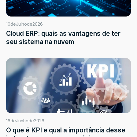
10
de
Julho
de
2026
Cloud ERP: quais as vantagens de ter
seu sistema na nuvem
16
de
Junho
de
2026
O que é KPI e qual a importância desse