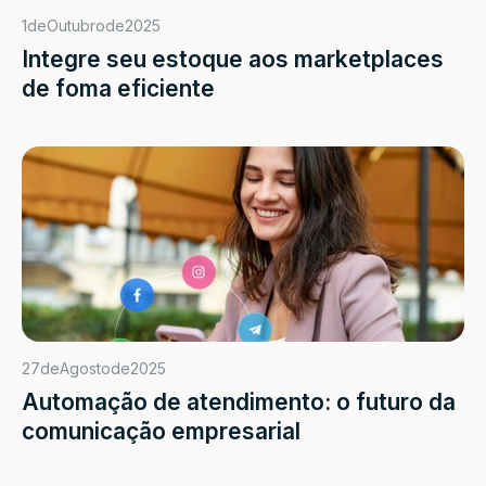
1
de
Outubro
de
2025
Integre seu estoque aos marketplaces
de foma eficiente
27
de
Agosto
de
2025
Automação de atendimento: o futuro da
comunicação empresarial