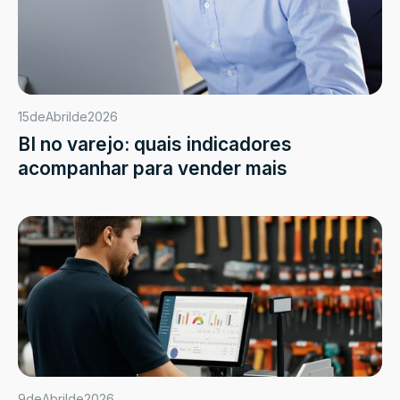
15
de
Abril
de
2026
BI no varejo: quais indicadores
acompanhar para vender mais
9
de
Abril
de
2026