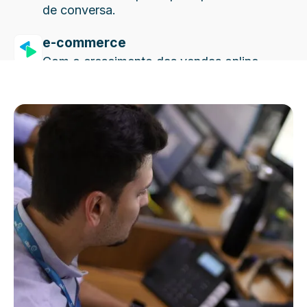
de conversa.
e-commerce
Com o crescimento das vendas online,
ter o próprio site é essencial.
entregas
Crie romaneios de entrega, compare
rotas percorridas, colete documentos
e muito mais.
gestor
Em qualquer lugar, acompanhe seu
negócio quando e de onde estiver.
hub
Venda seus produtos nos maiores
marketplaces do Brasil de forma