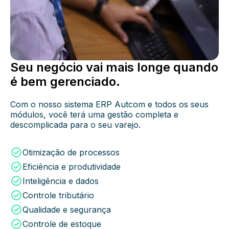
automática e fácil.
pontuei
Crie programas de pontos para
premiar indicações e aumentar as
vendas da sua loja, tudo de forma
Seu negócio vai mais longe quando
automatizada e em tempo real.
é bem gerenciado.
sales pdv
Com o nosso sistema ERP Autcom e todos os seus
Sua equipe vendendo os produtos do
módulos, você terá uma gestão completa e
descomplicada para o seu varejo.
seu varejo de forma fácil e rápida,
diretamente pelo celular.
Otimização de processos
wms
Eficiência e produtividade
Gerencie seu depósito de forma
Inteligência e dados
inteligente. Tudo o que você precisa
Controle tributário
para administrar seu estoque.
Qualidade e segurança
Controle de estoque