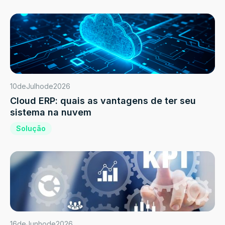
10
de
Julho
de
2026
Cloud ERP: quais as vantagens de ter seu
sistema na nuvem
Solução
16
de
Junho
de
2026